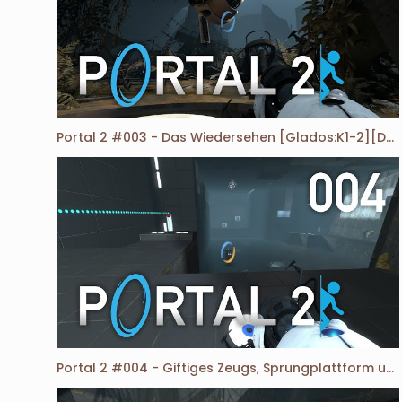
Portal 2 #003 - Das Wiedersehen [Glados:K1-2][DE][HD]
Portal 2 #004 - Giftiges Zeugs, Sprungplattform und fliegende Würfel [Glados:K3-7][DE][HD]