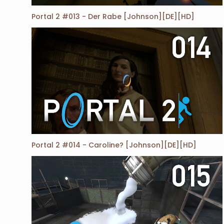
Portal 2 #013 - Der Rabe [Johnson][DE][HD]
Portal 2 #014 - Caroline? [Johnson][DE][HD]