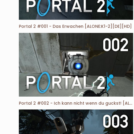
Portal 2 #001 - Das Erwachen [ALONE:K1-2][DE][HD]
Portal 2 #002 - Ich kann nicht wenn du guckst! [ALONE:K3-7][DE][HD]