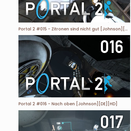
Portal 2 #015 - Zitronen sind nicht gut [Johnson][DE][HD]
Portal 2 #016 - Nach oben [Johnson][DE][HD]