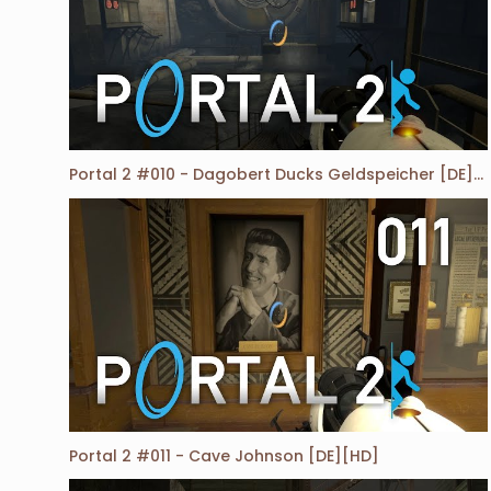
Portal 2 #010 - Dagobert Ducks Geldspeicher [DE][HD]
Portal 2 #011 - Cave Johnson [DE][HD]