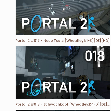
Portal 2 #017 - Neue Tests [Wheatley:K1-3][DE][HD]
Portal 2 #018 - Schwachkopf [Wheatley:K4-6][DE][HD]