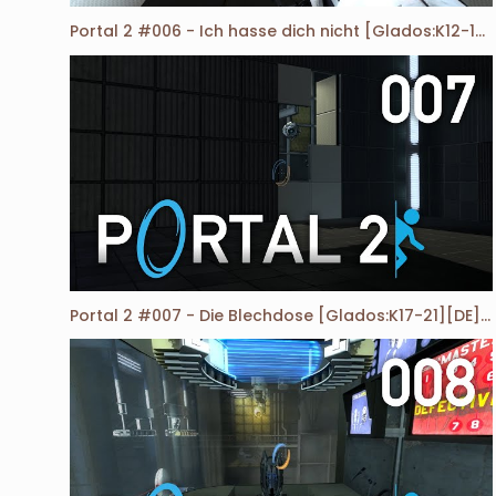
Portal 2 #006 - Ich hasse dich nicht [Glados:K12-16][DE][HD]
Portal 2 #007 - Die Blechdose [Glados:K17-21][DE][HD]