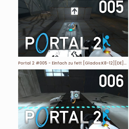
Portal 2 #005 - Einfach zu fett [Glados:K8-12][DE][HD]