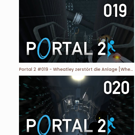
Portal 2 #019 - Wheatley zerstört die Anlage [Wheatley:K12,15-16][DE][HD]