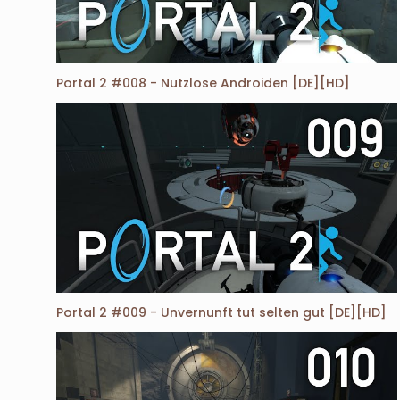
Portal 2 #008 - Nutzlose Androiden [DE][HD]
Portal 2 #009 - Unvernunft tut selten gut [DE][HD]